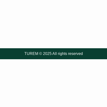
Política de Turismo Sostenible –
TUREM
Actividad de Rafting – Tour Güejar
Aventura Mesetas S.A.S
Informe Simulacro
Cañón del Río
Güéjar – SCRG
2024
TUREM © 2025 All rights reserved