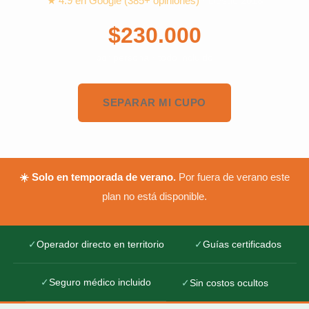
★ 4.9 en Google (385+ opiniones)
· Desde 2018
$230.000
por persona · todo incluido
SEPARAR MI CUPO
☀️ Solo en temporada de verano.
Por fuera de verano este
plan no está disponible.
✓
Operador directo en territorio
✓
Guías certificados
✓
Seguro médico incluido
✓
Sin costos ocultos