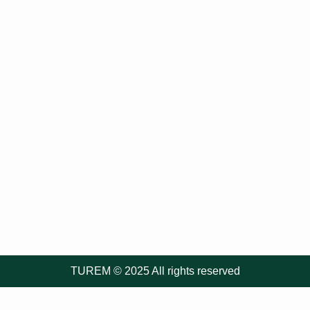
Registro Único Tributario
Capacitación REPSE
Términos y Condiciones Generales
para la Prestación de Servicios
Turísticos de TUREM
Registro Nacional de Turismo
ACERT
Política de Turismo Sostenible –
TUREM
Actividad de Rafting – Tour Güejar
Aventura Mesetas S.A.S
Informe Simulacro
Cañón del Río
Güéjar – SCRG
2024
TUREM © 2025 All rights reserved