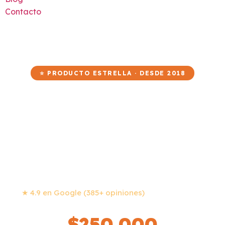
Contacto
⭐ PRODUCTO ESTRELLA · DESDE 2018
AFTING CAÑ
EL RÍO GUEJ
17.5 km · Nivel 3 · Guías certificados · Todo incluido
★ 4.9 en Google (385+ opiniones)
· Mesetas, Meta
$250.000