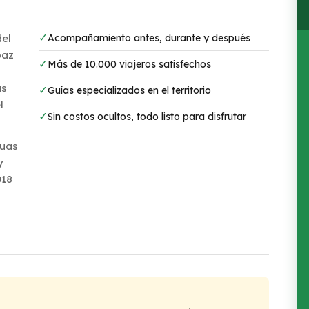
✓
Acompañamiento antes, durante y después
del
paz
✓
Más de 10.000 viajeros satisfechos
as
✓
Guías especializados en el territorio
l
✓
Sin costos ocultos, todo listo para disfrutar
guas
y
018