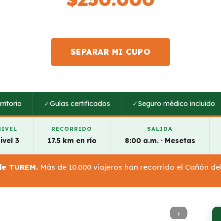
por persona · todo incluido
SEPARAR MI CUPO
ritorio
✓
Guías certificados
✓
Seguro médico incluido
NIVEL
RECORRIDO
SALIDA
ivel 3
17.5 km en río
8:00 a.m. · Mesetas
 de TUREM.
Más de 10.000 viajeros han recorrido el Cañón de
›