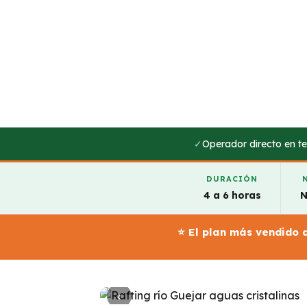
✓
Operador directo en ter
DURACIÓN
4 a 6 horas
N
⭐ El plan más vendido
‹