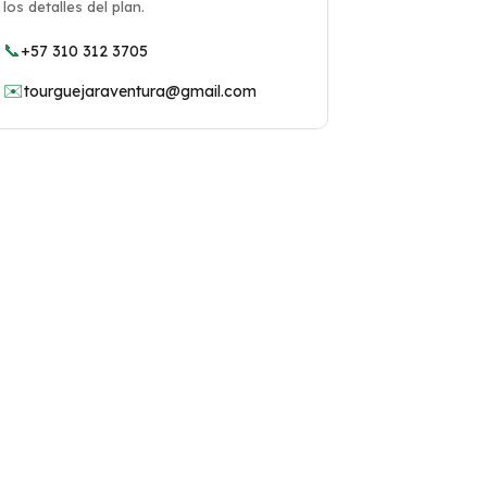
los detalles del plan.
📞
+57 310 312 3705
✉️
tourguejaraventura@gmail.com