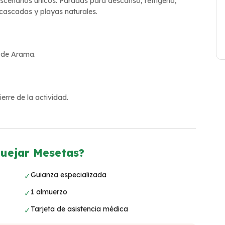
escenarios únicos. Paradas para descanso, refrigerio,
cascadas y playas naturales.
 de Arama.
erre de la actividad.
Guejar Mesetas?
Guianza especializada
✓
1 almuerzo
✓
Tarjeta de asistencia médica
✓