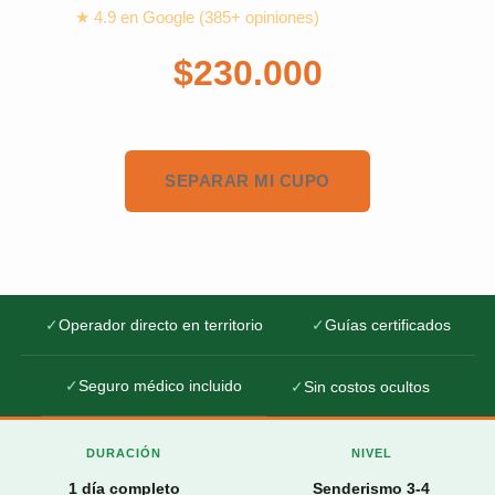
★ 4.9 en Google (385+ opiniones)
· Desde 2018
$230.000
por persona · todo incluido
SEPARAR MI CUPO
✓
Operador directo en territorio
✓
Guías certificados
✓
Seguro médico incluido
✓
Sin costos ocultos
DURACIÓN
NIVEL
1 día completo
Senderismo 3-4