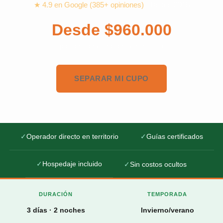
★ 4.9 en Google (385+ opiniones)
· Desde 2018
Desde $960.000
por persona · hospedaje incluido
SEPARAR MI CUPO
✓
Operador directo en territorio
✓
Guías certificados
✓
Hospedaje incluido
✓
Sin costos ocultos
DURACIÓN
TEMPORADA
3 días · 2 noches
Invierno/verano