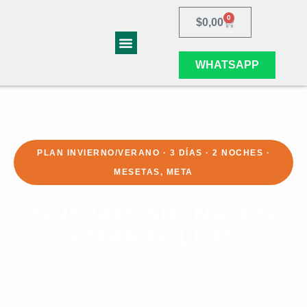
0
$
0,00
WHATSAPP
Galería de Aventuras
PLAN INVIERNO/VERANO · 3 DÍAS · 2 NOCHES ·
MESETAS, META
GÜEJAR, ARENALES
Y MARAVILLAS
Rafting · Cascada 80 m · Piscinas naturales · 3 días
completos