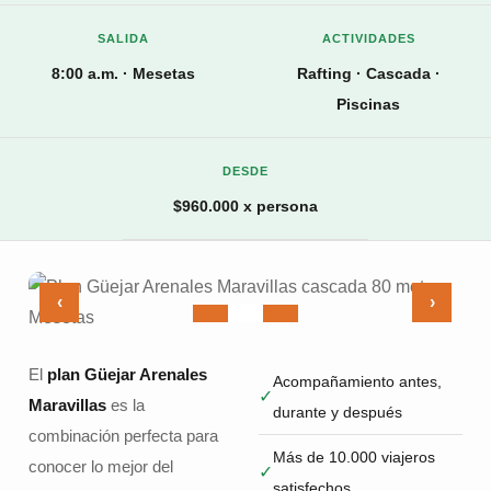
SALIDA
ACTIVIDADES
8:00 a.m. · Mesetas
Rafting · Cascada ·
Piscinas
DESDE
$960.000 x persona
‹
›
El
plan Güejar Arenales
Acompañamiento antes,
✓
Maravillas
es la
durante y después
combinación perfecta para
Más de 10.000 viajeros
conocer lo mejor del
✓
satisfechos