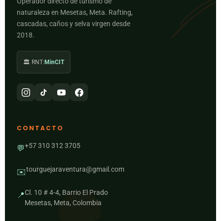
Operador directo de turismo de
naturaleza en Mesetas, Meta. Rafting,
cascadas, caños y selva virgen desde
2018.
🏛️ RNT:
MinCIT
CONTACTO
+57 310 312 3705
💬
tourguejaraventura@gmail.com
✉️
Cl. 10 # 4-4, Barrio El Prado
📍
Mesetas, Meta, Colombia