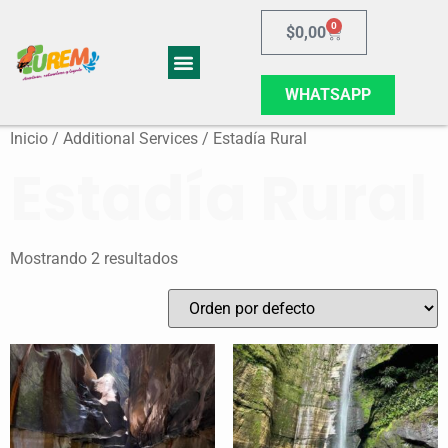
0
$
0,00
WHATSAPP
Galería de Aventuras
Sobre Turem
Inicio
/ Additional Services / Estadía Rural
Estadía Rural
Mostrando 2 resultados