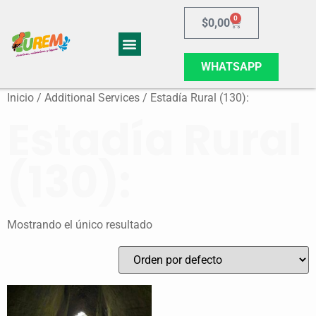
0
$
0,00
WHATSAPP
Inicio
/ Additional Services / Estadía Rural (130):
Estadía Rural
(130):
Mostrando el único resultado