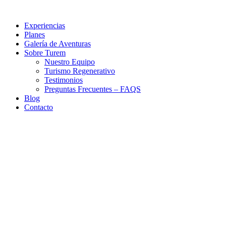
Saltar
al
Experiencias
contenido
Planes
Galería de Aventuras
Sobre Turem
Nuestro Equipo
Turismo Regenerativo
Testimonios
Preguntas Frecuentes – FAQS
Blog
Contacto