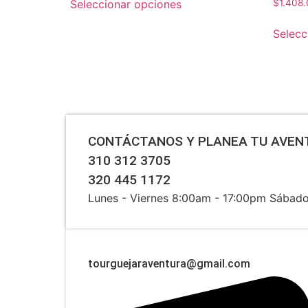
$660.000,00
Seleccionar opciones
$
1.408
producto
through
tiene
$715.000,00
Selecc
múltiples
variantes.
Las
opciones
se
pueden
CONTÁCTANOS Y PLANEA TU AVEN
elegir
en
310 312 3705
la
320 445 1172
página
Lunes - Viernes 8:00am - 17:00pm Sábad
de
producto
tourguejaraventura@gmail.com