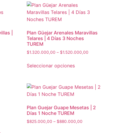
llas |
Plan Güejar Arenales Maravillas
Telares | 4 Días 3 Noches
TUREM
rice
Price
ange:
$
1.320.000,00
–
$
1.520.000,00
range:
$960.000,00
Este
ucto
$1.320.000,00
hrough
Seleccionar opciones
producto
through
1.100.000,00
tiene
ples
$1.520.000,00
múltiples
ntes.
variantes.
Las
nes
opciones
Plan Guejar Guape Mesetas | 2
se
en
Días 1 Noche TUREM
pueden
Price
$
825.000,00
–
$
880.000,00
elegir
range:
Este
en