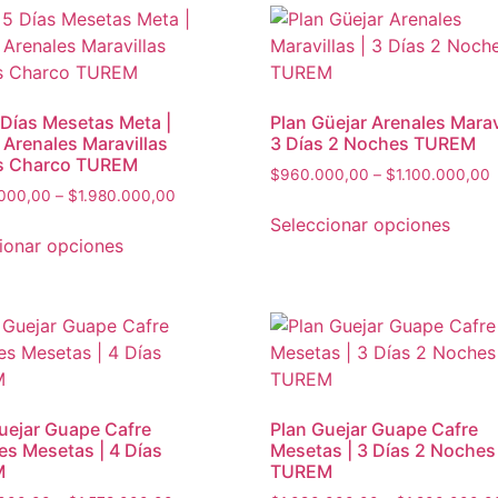
 Días Mesetas Meta |
Plan Güejar Arenales Maravi
 Arenales Maravillas
3 Días 2 Noches TUREM
es Charco TUREM
P
$
960.000,00
–
$
1.100.000,00
Price
.000,00
–
$
1.980.000,00
r
Este
range:
Seleccionar opciones
Este
prod
$1.760.000,00
t
ionar opciones
producto
tiene
through
$
tiene
múlti
$1.980.000,00
múltiples
varia
variantes.
Las
Las
opcio
opciones
se
se
pued
uejar Guape Cafre
Plan Guejar Guape Cafre
pueden
elegir
es Mesetas | 4 Días
Mesetas | 3 Días 2 Noches
elegir
M
TUREM
en
en