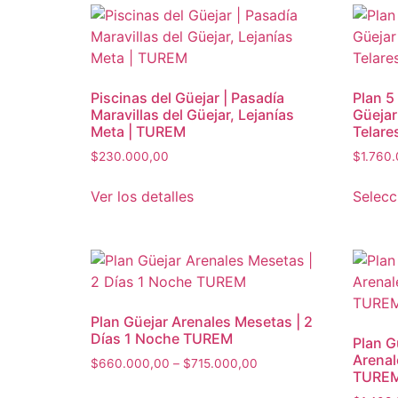
Piscinas del Güejar | Pasadía
Plan 5
Maravillas del Güejar, Lejanías
Güejar
Meta | TUREM
Telar
$
230.000,00
$
1.760
Ver los detalles
Selecc
Plan Güejar Arenales Mesetas | 2
Días 1 Noche TUREM
Plan G
Arenal
Price
$
660.000,00
–
$
715.000,00
TURE
range:
Este