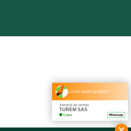
¿Cómo puedo ayudarte?
Asesora de ventas
TUREM SAS
Online
Whatsapp