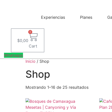
Saltar
al
contenido
Experiencias
Planes
Ga
0
$
0,00
Cart
Whatsapp
Inicio
/ Shop
Shop
Mostrando 1–16 de 25 resultados