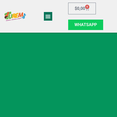
0
$
0,00
WHATSAPP