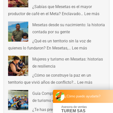
¿Sabías que Mesetas es el mayor
productor de café en el Meta? Enclavado…
Lee más
Mesetas desde su nacimiento: la historia
contada por su gente
¿Qué es un territorio sin la voz de
quienes lo fundaron? En Mesetas,…
Lee más
Mujeres y turismo en Mesetas: historias
de resiliencia
¿Cómo se construye la paz en un
territorio que vivió años de conflicto?…
Lee más
Guía Completa: ¿Cómo elegir empresas
¿Cómo puedo ayudarte?
de turismo en Mesetas?
Asesora de ventas
¿Te has preguntado cómo elegir una
TUREM SAS